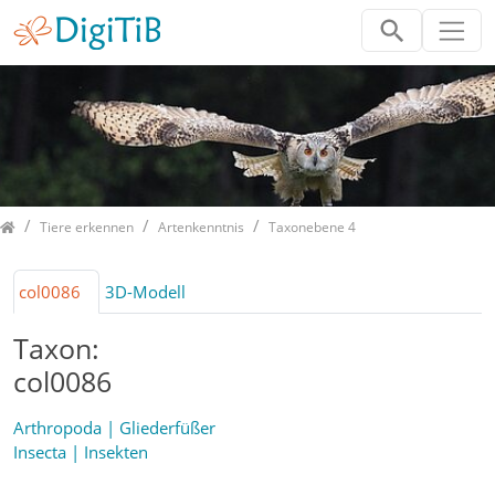
Home
Tiere erkennen
Artenkenntnis
Taxonebene 4
col0086
3D-Modell
Taxon:
col0086
Arthropoda | Gliederfüßer
Insecta | Insekten