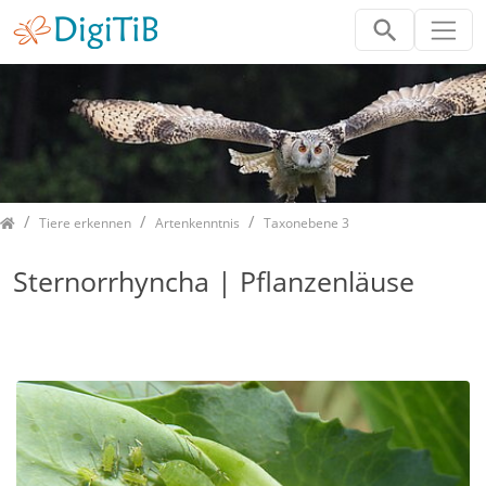
Home
Tiere erkennen
Artenkenntnis
Taxonebene 3
Sternorrhyncha | Pflanzenläuse