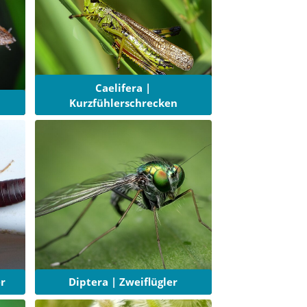
Caelifera |
Kurzfühlerschrecken
r
Diptera | Zweiflügler