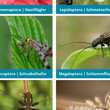
menoptera | Hautflügler
Lepidoptera | Schmetterli
coptera | Schnabelhafte
Megaloptera | Schlammflie