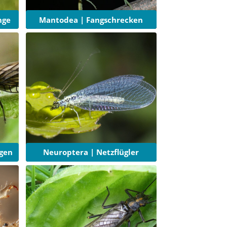
nge
Mantodea | Fangschrecken
gen
Neuroptera | Netzflügler