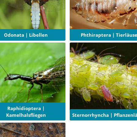
Odonata | Libellen
Phthiraptera | Tierläus
Raphidioptera |
Kamelhalsfliegen
Sternorrhyncha | Pflanzenl