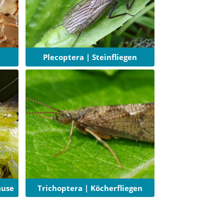
e
Plecoptera | Steinfliegen
äuse
Trichoptera | Köcherfliegen