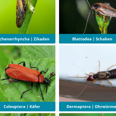
chenorrhyncha | Zikaden
Blattodea | Schaben
Coleoptera | Käfer
Dermaptera | Ohrwürme