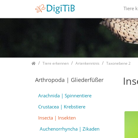
Tiere 
Home
Tiere erkennen
Artenkenntnis
Taxonebene 2
Ins
Arthropoda | Gliederfüßer
Arachnida | Spinnentiere
Crustacea | Krebstiere
Insecta | Insekten
Auchenorrhyncha | Zikaden