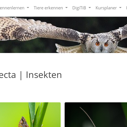
kennenlernen
Tiere erkennen
DigiTiB
Kursplaner
ecta | Insekten