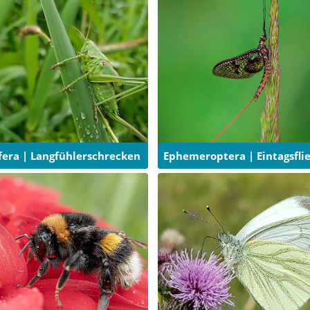
fera | Langfühlerschrecken
Ephemeroptera | Eintagsfli