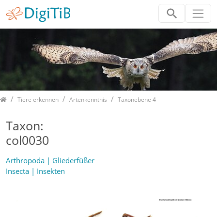
Home
Tiere erkennen
Artenkenntnis
Taxonebene 4
Taxon:
col0030
Arthropoda | Gliederfüßer
Insecta | Insekten