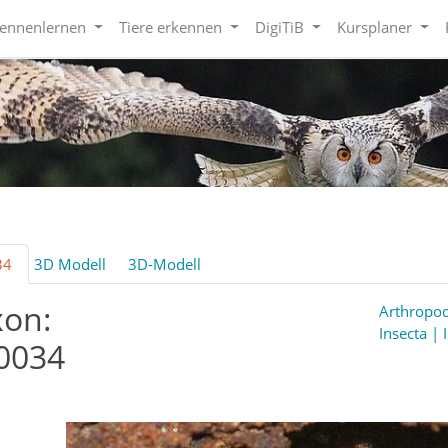
kennenlernen
Tiere erkennen
DigiTiB
Kursplaner
34
3D Modell
3D-Modell
xon:
Arthropod
Insecta | 
0034