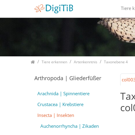
Tiere 
Home
Tiere erkennen
Artenkenntnis
Taxonebene 4
Arthropoda | Gliederfüßer
col00
Ta
Arachnida | Spinnentiere
col
Crustacea | Krebstiere
Insecta | Insekten
Auchenorrhyncha | Zikaden