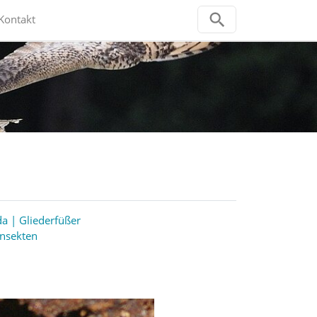
Kontakt
a | Gliederfüßer
Insekten