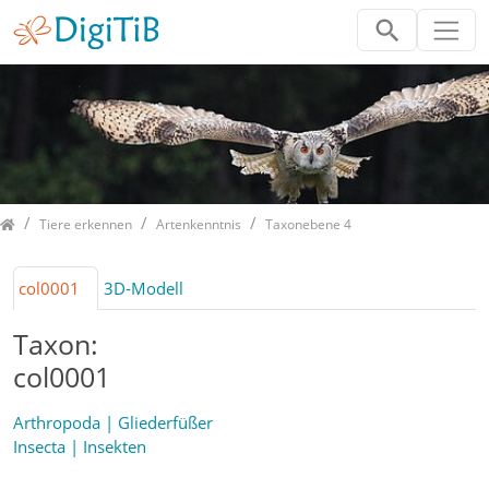
Home
Tiere erkennen
Artenkenntnis
Taxonebene 4
col0001
3D-Modell
Taxon:
col0001
Arthropoda | Gliederfüßer
Insecta | Insekten