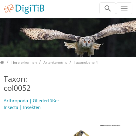
Home
Tiere erkennen
Artenkenntnis
Taxonebene 4
Taxon:
col0052
Arthropoda | Gliederfüßer
Insecta | Insekten