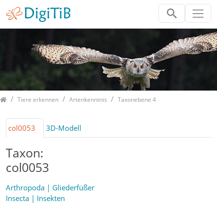
Home
Tiere erkennen
Artenkenntnis
Taxonebene 4
col0053
3D-Modell
Taxon:
col0053
Arthropoda | Gliederfüßer
Insecta | Insekten