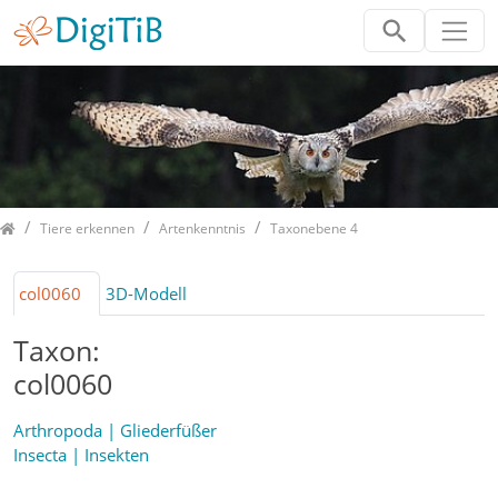
Home
Tiere erkennen
Artenkenntnis
Taxonebene 4
col0060
3D-Modell
Taxon:
col0060
Arthropoda | Gliederfüßer
Insecta | Insekten