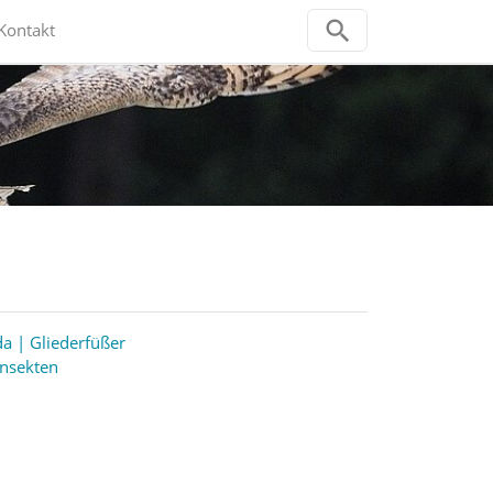
Kontakt
a | Gliederfüßer
Insekten