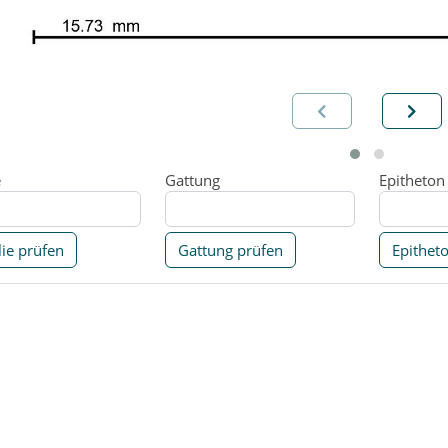
e
Gattung
Epitheton
ie prüfen
Gattung prüfen
Epithet