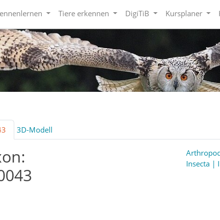
kennenlernen
Tiere erkennen
DigiTiB
Kursplaner
43
3D-Modell
xon:
Arthropod
Insecta | 
0043