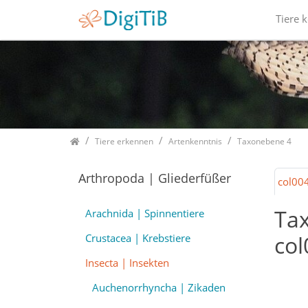
Tiere 
Home
Tiere erkennen
Artenkenntnis
Taxonebene 4
Arthropoda | Gliederfüßer
col00
Ta
Arachnida | Spinnentiere
col
Crustacea | Krebstiere
Insecta | Insekten
Auchenorrhyncha | Zikaden