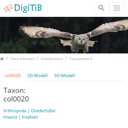
Home
Tiere erkennen
Artenkenntnis
Taxonebene 4
col0020
3D Modell
3D-Modell
Taxon:
col0020
Arthropoda | Gliederfüßer
Insecta | Insekten