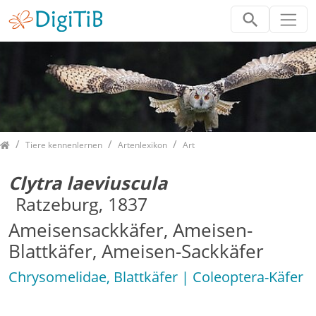
Home
Tiere kennenlernen
Artenlexikon
Art
Clytra laeviuscula
Ratzeburg, 1837
Ameisensackkäfer, Ameisen-
Blattkäfer, Ameisen-Sackkäfer
Chrysomelidae, Blattkäfer | Coleoptera-Käfer