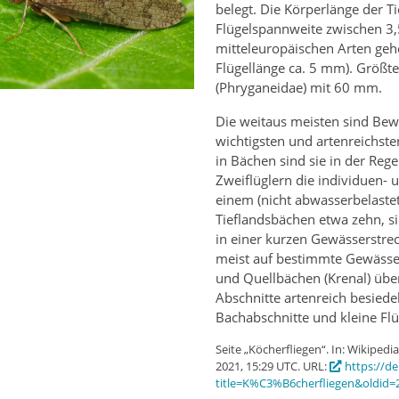
belegt. Die Körperlänge der T
Flügelspannweite zwischen 3,
mitteleuropäischen Arten gehö
Flügellänge ca. 5 mm). Größte
(Phryganeidae) mit 60 mm.
Die weitaus meisten sind Bew
wichtigsten und artenreichs
in Bächen sind sie in der Re
Zweiflüglern die individuen- u
einem (nicht abwasserbelaste
Tieflandsbächen etwa zehn, s
in einer kurzen Gewässerstrec
meist auf bestimmte Gewässer
und Quellbächen (Krenal) über 
Abschnitte artenreich besiede
Bachabschnitte und kleine Flü
Seite „Köcherfliegen“. In: Wikipedia
2021, 15:29 UTC. URL:
https://d
title=K%C3%B6cherfliegen&oldid=