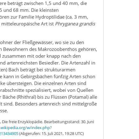
iere beträgt zwischen 1,5 und 40 mm, die
5 und 68 mm. Die kleinsten
ren zur Familie Hydroptilidae (ca. 3 mm,
 mitteleuropäische Art ist
Phryganea grandis
ohner der Fließgewässer, wo sie zu den
ten Bewohnern des Makrozoobenthos gehören,
gel zusammen mit oder knapp nach den
nd artenreichsten Besiedler. Die Artenzahl in
ten) Bach beträgt bei strukturarmen
ie kann in Gebirgsbächen fünfzig Arten schon
ke übersteigen. Die einzelnen Arten sind
abschnitte spezialisiert, wobei von Quellen
Bäche (Rhithral) bis zu Flüssen (Potamal) alle
lt sind. Besonders artenreich sind mittelgroße
sse.
, Die freie Enzyklopädie. Bearbeitungsstand: 30. Juni
e.wikipedia.org/w/index.php?
213434905
(Abgerufen: 15. Juli 2021, 19:28 UTC)