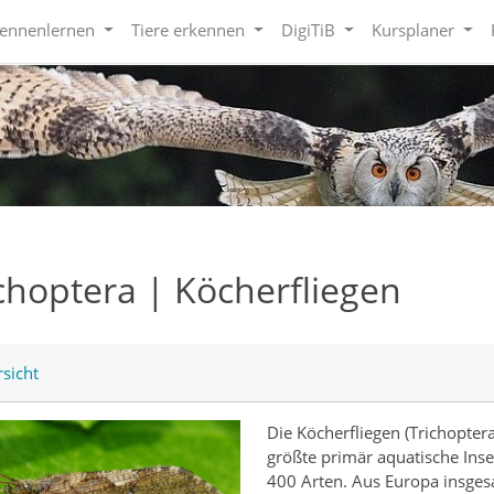
kennenlernen
Tiere erkennen
DigiTiB
Kursplaner
choptera | Köcherfliegen
sicht
Die Köcherfliegen (Trichopter
größte primär aquatische Ins
400 Arten. Aus Europa insges