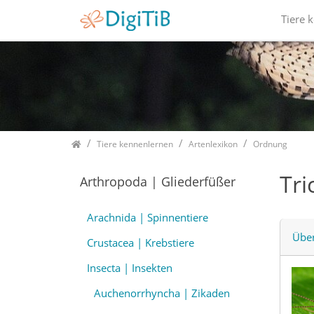
Tiere 
Home
Tiere kennenlernen
Artenlexikon
Ordnung
Tri
Arthropoda | Gliederfüßer
Arachnida | Spinnentiere
Über
Crustacea | Krebstiere
Insecta | Insekten
Auchenorrhyncha | Zikaden