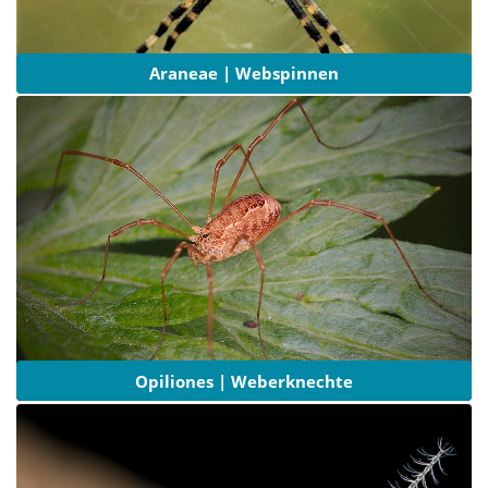
Araneae | Webspinnen
Opiliones | Weberknechte