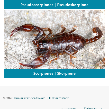
Pseudoscorpiones | Pseudoskorpione
Scorpiones | Skorpione
© 2026
Universität Greifswald
|
TU Darmstadt
Impressum
Datenschutz