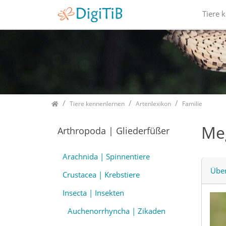
Tiere 
Home
Tiere kennenlernen
Artenlexikon
Familie
Me
Arthropoda | Gliederfüßer
Arachnida | Spinnentiere
Über
Crustacea | Krebstiere
Insecta | Insekten
Auchenorrhyncha | Zikaden