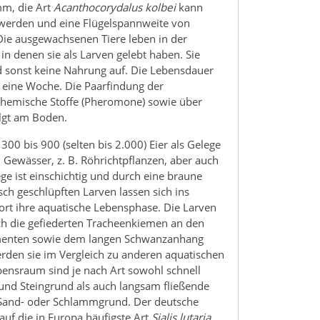
mm, die Art
Acanthocorydalus kolbei
kann
 werden und eine Flügelspannweite von
ie ausgewachsenen Tiere leben in der
in denen sie als Larven gelebt haben. Sie
 sonst keine Nahrung auf. Die Lebensdauer
 eine Woche. Die Paarfindung der
chemische Stoffe (Pheromone) sowie über
olgt am Boden.
00 bis 900 (selten bis 2.000) Eier als Gelege
Gewässer, z. B. Röhrichtpflanzen, aber auch
ege ist einschichtig und durch eine braune
isch geschlüpften Larven lassen sich ins
ort ihre aquatische Lebensphase. Die Larven
urch die gefiederten Tracheenkiemen an den
gmenten sowie dem langen Schwanzanhang
rden sie im Vergleich zu anderen aquatischen
bensraum sind je nach Art sowohl schnell
 und Steingrund als auch langsam fließende
Sand- oder Schlammgrund. Der deutsche
uf die in Europa häufigste Art
Sialis lutaria