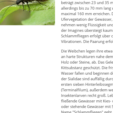
beträgt zwischen 23 und 35 
allerdings bis zu 70 mm lang
maximal 160 mm erreichen. D
Ufervegetation der Gewässer, 
nehmen wenig Flüssigkeit und
der Imagines übersteigt kaum
Schlammfliegen erfolgt über 
Vibrationen. Die Paarung erf
Die Weibchen legen ihre etwa 3
an harte Strukturen nahe dem 
Holz oder Steine, ab. Das Gel
Kittsubstanz geschützt. Die fr
Wasser fallen und beginnen d
der Sialidae sind auffällig d
ersten sieben Hinterleibsse
(Terminalfilum), außerdem we
Insektenlarven recht groß. Le
fließende Gewässer mit Kies-
oder stehende Gewässer mit 
Name "Schlammfliegen" geht a