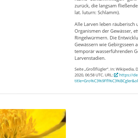
zurück, die langsam fließend
lat. luturn: Schlamm).
Alle Larven leben räuberisch
Organismen der Gewässer, et
Ringelwürmern. Die Entwicklun
Gewässern wie Gebirgsseen au
temporär wasserführenden Gew
Larvenstadien.
Seite „Großflügler“. In: Wikipedia,
2020, 06:58 UTC. URL:
https://d
title=Gro%C3%9Ffl%C3%BCgler&ol