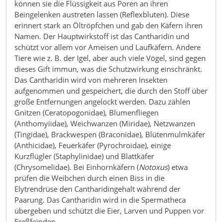
können sie die Flüssigkeit aus Poren an ihren
Beingelenken austreten lassen (Reflexbluten). Diese
erinnert stark an Öltröpfchen und gab den Käfern ihren
Namen. Der Hauptwirkstoff ist das Cantharidin und
schützt vor allem vor Ameisen und Laufkäfern. Andere
Tiere wie z. B. der Igel, aber auch viele Vögel, sind gegen
dieses Gift immun, was die Schutzwirkung einschränkt.
Das Cantharidin wird von mehreren Insekten
aufgenommen und gespeichert, die durch den Stoff über
große Entfernungen angelockt werden. Dazu zählen
Gnitzen (Ceratopogonidae), Blumenfliegen
(Anthomyiidae), Weichwanzen (Miridae), Netzwanzen
(Tingidae), Brackwespen (Braconidae), Blütenmulmkäfer
(Anthicidae), Feuerkäfer (Pyrochroidae), einige
Kurzflügler (Staphylinidae) und Blattkäfer
(Chrysomelidae). Bei Einhornkäfern (
Notoxus
) etwa
prüfen die Weibchen durch einen Biss in die
Elytrendrüse den Cantharidingehalt während der
Paarung. Das Cantharidin wird in die Spermatheca
übergeben und schützt die Eier, Larven und Puppen vor
Freßfeinden.