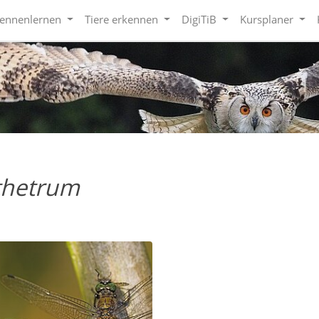
kennenlernen
Tiere erkennen
DigiTiB
Kursplaner
thetrum