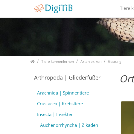
Tiere 
Home
Tiere kennenlernen
Artenlexikon
Gattung
Or
Arthropoda | Gliederfüßer
Arachnida | Spinnentiere
Crustacea | Krebstiere
Insecta | Insekten
Auchenorrhyncha | Zikaden