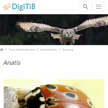
Home
Tiere kennenlernen
Artenlexikon
Gattung
Anatis