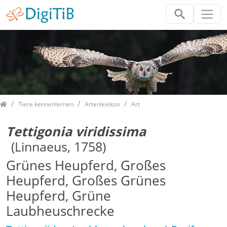
Home
Tiere kennenlernen
Artenlexikon
Art
Tettigonia viridissima
(Linnaeus, 1758)
Grünes Heupferd, Großes
Heupferd, Großes Grünes
Heupferd, Grüne
Laubheuschrecke