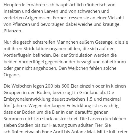
Heupferde ernähren sich hauptsächlich räuberisch von
Insekten und deren Larven und von schwachen und
verletzten Artgenossen. Ferner fressen sie an einer Vielzahl
von Pflanzen und bevorzugen dabei weiche und krautige
Pflanzen.
Nur die geschlechtsreifen Männchen äußern Gesänge, die sie
mit ihren Stridulationsorganen bilden, die sich auf den
Vorderflügeln befinden. Bei der Stridulation werden die
beiden Vorderflügel gegeneinander bewegt und dabei kaum
oder gar nicht angehoben. Den Weibchen fehlen solche
Organe.
Die Weibchen legen 200 bis 600 Eier einzeln oder in kleinen
Gruppen in den Boden, bevorzugt in Grünland ab. Die
Embryonalentwicklung dauert zwischen 1,5 und maximal
fünf Jahren. Wegen der langen Entwicklung ist es wichtig,
dass der Boden um die Eier in den darauffolgenden
Sommern nicht zu stark austrocknet. Die Larven durchleben
sieben Stadien bis zur Häutung zum adulten Tier. Sie
schlüpfen etwa ab Ende April bis Anfang Mai. Mitte Juli treten