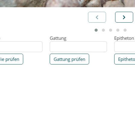
e
Gattung
Epitheton
ie prüfen
Gattung prüfen
Epithet