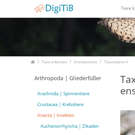
Tiere 
Home
Tiere erkennen
Artenkenntnis
Taxonebene 4
Ta
Arthropoda | Gliederfüßer
en
Arachnida | Spinnentiere
Crustacea | Krebstiere
Insecta | Insekten
Auchenorrhyncha | Zikaden