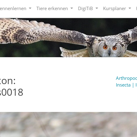
kennenlernen
Tiere erkennen
DigiTiB
Kursplaner
xon:
Arthropod
Insecta | 
s0018