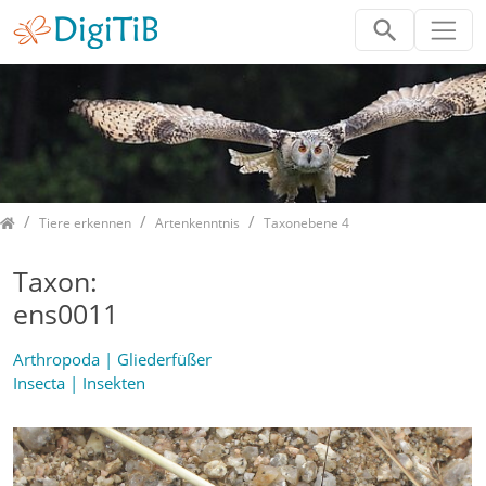
Home
Tiere erkennen
Artenkenntnis
Taxonebene 4
Taxon:
ens0011
Arthropoda | Gliederfüßer
Insecta | Insekten