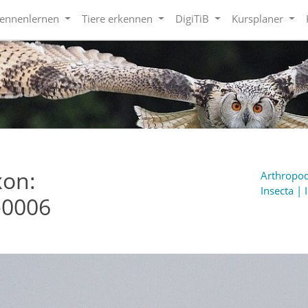
kennenlernen
Tiere erkennen
DigiTiB
Kursplaner
xon:
Arthropod
Insecta | 
e0006