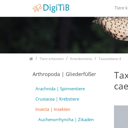
Tiere 
Home
Tiere erkennen
Artenkenntnis
Taxonebene 4
Ta
Arthropoda | Gliederfüßer
ca
Arachnida | Spinnentiere
Crustacea | Krebstiere
Insecta | Insekten
Auchenorrhyncha | Zikaden