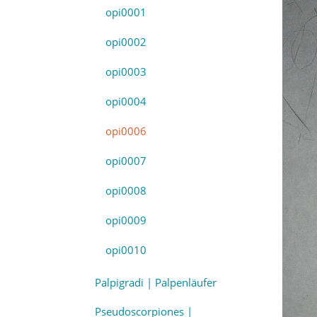
opi0001
opi0002
opi0003
opi0004
opi0006
opi0007
opi0008
opi0009
opi0010
Palpigradi | Palpenläufer
Pseudoscorpiones |