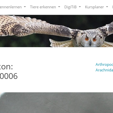
kennenlernen
Tiere erkennen
DigiTiB
Kursplaner
xon:
Arthropod
Arachnida
i0006