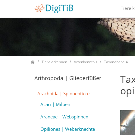
Tiere 
Home
Tiere erkennen
Artenkenntnis
Taxonebene 4
Ta
Arthropoda | Gliederfüßer
op
Arachnida | Spinnentiere
Acari | Milben
Araneae | Webspinnen
Opiliones | Weberknechte