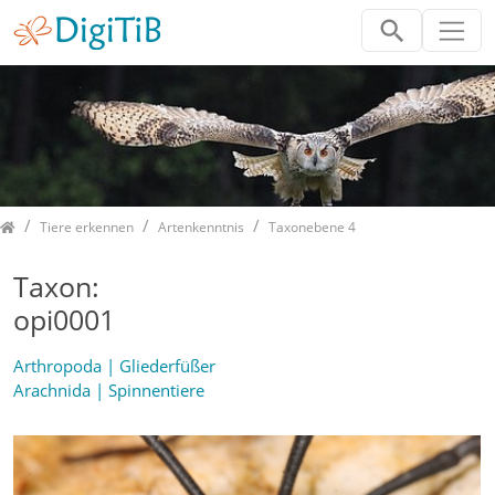
Home
Tiere erkennen
Artenkenntnis
Taxonebene 4
Taxon:
opi0001
Arthropoda | Gliederfüßer
Arachnida | Spinnentiere