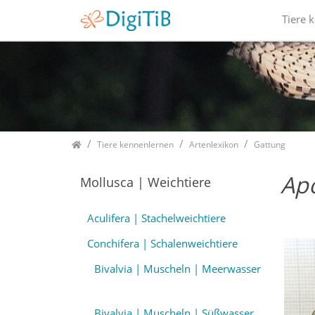
Tiere 
Home
Tiere kennenlernen
Artenlexikon
Gattung
Apo
Mollusca | Weichtiere
Aculifera | Stachelweichtiere
Conchifera | Schalenweichtiere
Bivalvia | Muscheln | Meerwasser
Bivalvia | Muscheln | Süßwasser