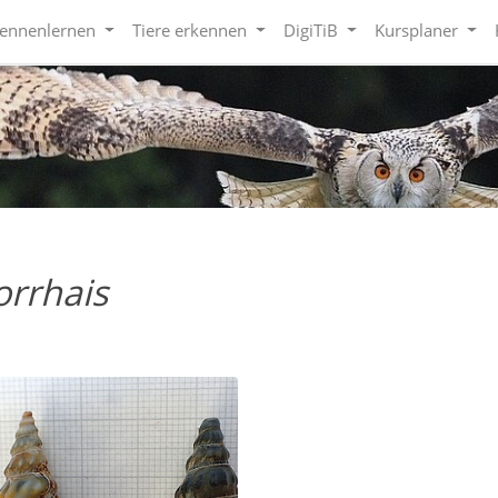
kennenlernen
Tiere erkennen
DigiTiB
Kursplaner
rrhais