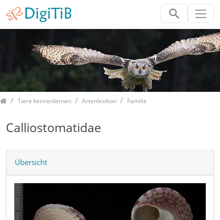
Home
Tiere kennenlernen
Artenlexikon
Familie
Calliostomatidae
Übersicht