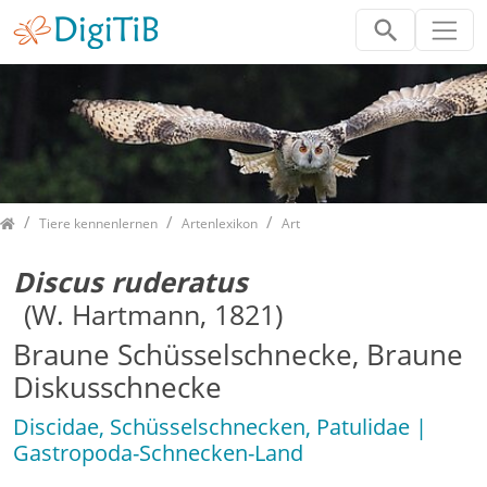
Home
Tiere kennenlernen
Artenlexikon
Art
Discus ruderatus
(W. Hartmann, 1821)
Braune Schüsselschnecke, Braune
Diskusschnecke
Discidae, Schüsselschnecken, Patulidae |
Gastropoda-Schnecken-Land