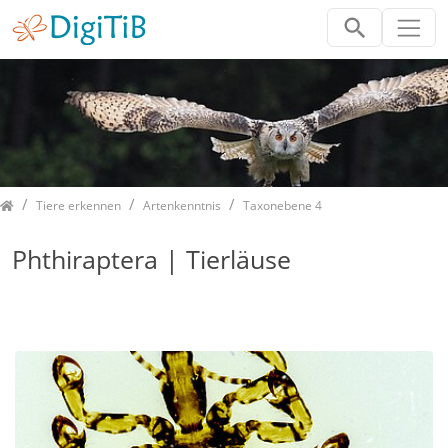
Home
Tiere erkennen
Artenkenntnis
Taxonebene 4
Phthiraptera | Tierläuse