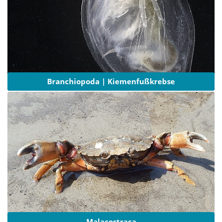
Branchiopoda | Kiemenfußkrebse
Malacostraca