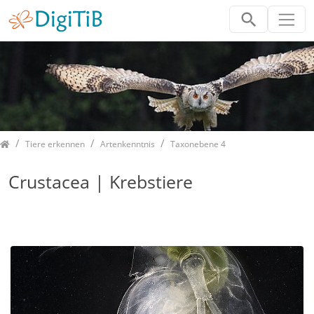
Home
Tiere erkennen
Artenkenntnis
Taxonebene 4
Crustacea | Krebstiere