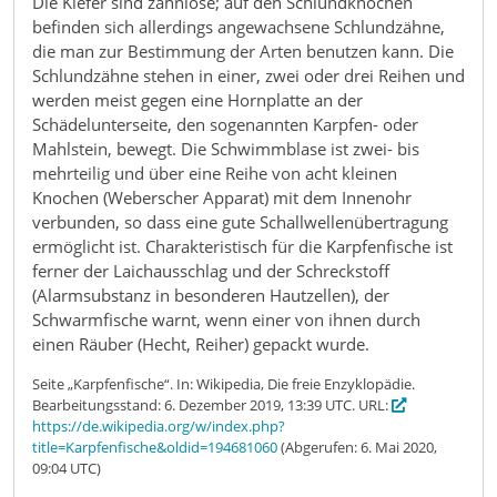
Die Kiefer sind zahnlose; auf den Schlundknochen
befinden sich allerdings angewachsene Schlundzähne,
die man zur Bestimmung der Arten benutzen kann. Die
Schlundzähne stehen in einer, zwei oder drei Reihen und
werden meist gegen eine Hornplatte an der
Schädelunterseite, den sogenannten Karpfen- oder
Mahlstein, bewegt. Die Schwimmblase ist zwei- bis
mehrteilig und über eine Reihe von acht kleinen
Knochen (Weberscher Apparat) mit dem Innenohr
verbunden, so dass eine gute Schallwellenübertragung
ermöglicht ist. Charakteristisch für die Karpfenfische ist
ferner der Laichausschlag und der Schreckstoff
(Alarmsubstanz in besonderen Hautzellen), der
Schwarmfische warnt, wenn einer von ihnen durch
einen Räuber (Hecht, Reiher) gepackt wurde.
Seite „Karpfenfische“. In: Wikipedia, Die freie Enzyklopädie.
Bearbeitungsstand: 6. Dezember 2019, 13:39 UTC. URL:
https://de.wikipedia.org/w/index.php?
title=Karpfenfische&oldid=194681060
(Abgerufen: 6. Mai 2020,
09:04 UTC)