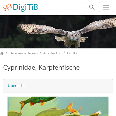
Home
Tiere kennenlernen
Artenlexikon
Familie
Cyprinidae, Karpfenfische
Übersicht