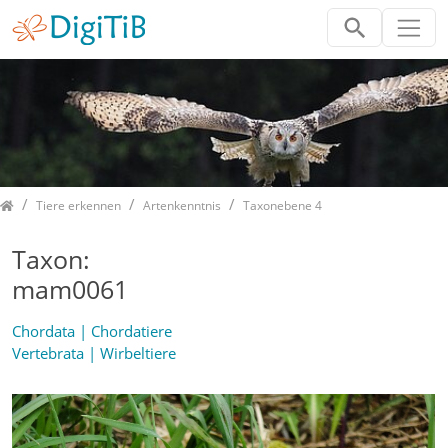
Home
Tiere erkennen
Artenkenntnis
Taxonebene 4
Taxon:
mam0061
Chordata | Chordatiere
Vertebrata | Wirbeltiere