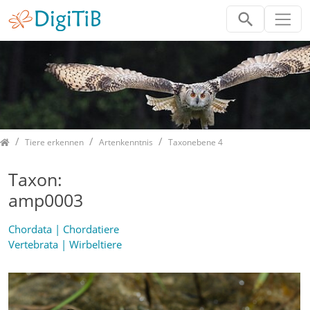
Home
Tiere erkennen
Artenkenntnis
Taxonebene 4
Taxon:
amp0003
Chordata | Chordatiere
Vertebrata | Wirbeltiere