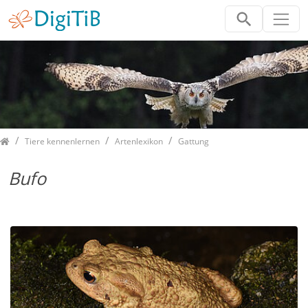
Home
Tiere kennenlernen
Artenlexikon
Gattung
Bufo