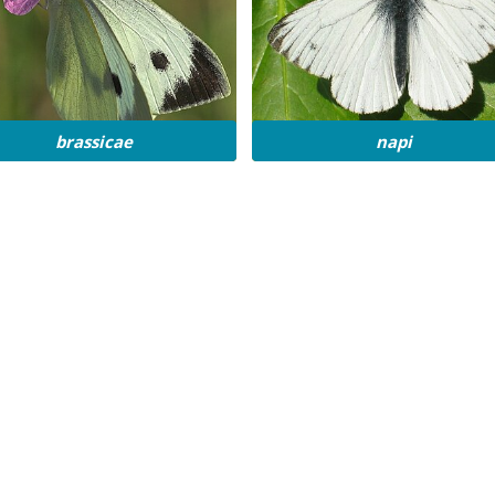
brassicae
napi