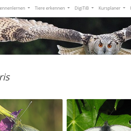
kennenlernen
Tiere erkennen
DigiTiB
Kursplaner
ris