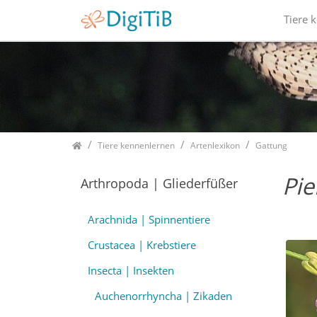
Tiere 
Home
Tiere kennenlernen
Artenlexikon
Gattung
Pie
Arthropoda | Gliederfüßer
Arachnida | Spinnentiere
Crustacea | Krebstiere
Insecta | Insekten
Auchenorrhyncha | Zikaden