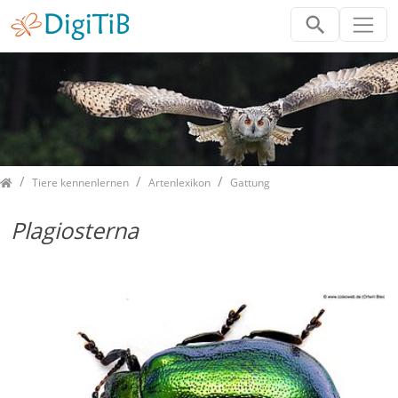
Home
Tiere kennenlernen
Artenlexikon
Gattung
Plagiosterna