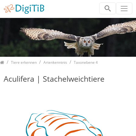
Home
Tiere erkennen
Artenkenntnis
Taxonebene 4
Aculifera | Stachelweichtiere